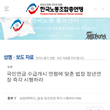
Sketchbook5, 스케치북5
Sketchbook5, 스케치북5
한국노총 홍보센터
한국노총의 성명·보도자료 및 각종 홍보자료를 보실 수 있습니다
HOME
홍보센터
성명·보도
성명
국민연금 수급개시 연령에 맞춘 법정 정년연
장 즉각 시행하라
첨부
'
1
'
성명260611_법정 정년연장 즉각 시행하라.hwp