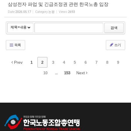
삼성전자 파업 및 긴급조정권 관련 한국노총 입장
Date
2026.05.17
Category
논평
Views
2693
검색
목록
쓰기
Prev
1
2
3
4
5
6
7
8
9
10
...
153
Next