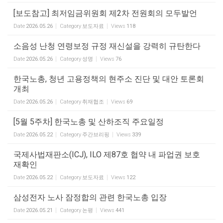
[보도참고] 최저임금위원회 제2차 전원회의 모두발언
Date
2026.05.26
Category
보도자료
Views
118
소음성 난청 연령보정 규정 재신설을 강력히 규탄한다
Date
2026.05.26
Category
성명
Views
76
한국노총, 청년 고용정책의 현주소 진단 및 대안 토론회
개최
Date
2026.05.26
Category
취재협조
Views
69
[5월 5주차] 한국노총 및 산하조직 주요일정
Date
2026.05.22
Category
주간브리핑
Views
339
국제사법재판소(ICJ), ILO 제87호 협약 내 파업권 보호
재확인
Date
2026.05.22
Category
보도자료
Views
122
삼성전자 노사 잠정합의 관련 한국노총 입장
Date
2026.05.21
Category
논평
Views
441