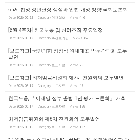
65세 법정 정년연장 쟁점과 입법 개정 방향 국회토론회
Date
2026.06.22
Category
취재협조
Views
416
[6월 4주차] 한국노총 및 산하조직 주요일정
Date
2026.06.19
Category
주간브리핑
Views
362
[보도참고] 국민의힘 정점식 원내대표 방문간담회 모두
발언
Date
2026.06.19
Category
보도자료
Views
75
[보도참고] 최저임금위원회 제7차 전원회의 모두발언
Date
2026.06.19
Category
보도자료
Views
46
한국노총, 「이재명 정부 출범 1년 평가 토론회」 개최
Date
2026.06.17
Category
보도자료
Views
158
최저임금위원회 제6차 전원회의 모두발언
Date
2026.06.16
Category
보도자료
Views
107
"기업별 노동조합의 시대는 끝났는가"_정책역량강화 아