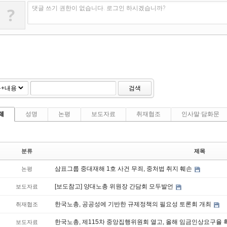
?
댓글 쓰기 권한이 없습니다. 로그인 하시겠습니까?
검색
체
성명
논평
보도자료
취재협조
인사말·담화문
분류
제목
삼표그룹 중대재해 1호 사건 무죄, 중처법 취지 훼손
논평
[보도참고] 양대노총 위원장 간담회 모두발언
보도자료
한국노총, 공공성에 기반한 규제정책의 필요성 토론회 개최
취재협조
한국노총, 제115차 중앙집행위원회 열고, 올해 임금인상요구율
보도자료