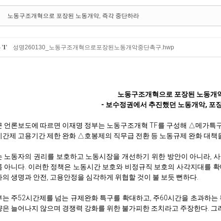
명
노동구조개혁으로 포장된 노동개악, 즉각 중단하라
부
'
1
'
성명260130_노동구조개혁으로포장된노동개악중단촉구.hwp
노동구조개혁으로 포장된 노동개악
- 보수정권에서 추진했던 노동개악, 포장
 언론보도에 따르면 이재명 정부는 노동구조개혁 TF를 구성해 △메가특
간제 고용기간 제한 완화 △호봉제의 직무급 전환 등 노동규제 완화 대책을
 노동자의 권리를 보호하고 노동시장을 개선하기 위한 방안이 아니라, 
 아니다. 이러한 정책은 노동시간 보호와 비정규직 보호의 사각지대를 확
의 생명과 안전, 고용안정을 심각하게 위협할 것이 불 보듯 뻔하다.
는 주52시간제를 넘는 규제완화 특구를 확대하고, 주60시간을 초과하
은 늘어나지 않으며 경쟁력 강화를 위한 불가피한 조치라고 주장한다. 그