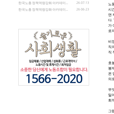
한국노총 정책역량강화 아카데미...
26-07-13
노동
한국노총 정책역량강화 아카데미...
26-06-23
시간
면 
다.
가 
로자
비정
직의
직 
호봉
봉제
온 
의로
무엇
밀
회적
그럼