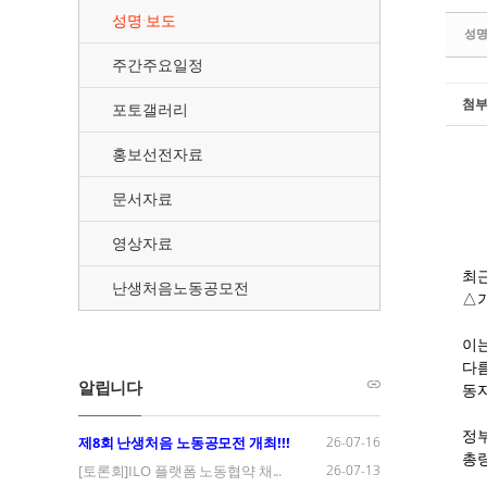
성명·보도
성
주간주요일정
첨
포토갤러리
홍보선전자료
문서자료
영상자료
최근
난생처음노동공모전
△기
이는
다름
알립니다
동자
정부
제8회 난생처음 노동공모전 개최!!!
26-07-16
총량
[토론회]ILO 플랫폼 노동협약 채...
26-07-13