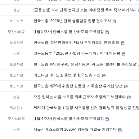
[공동성명] 의사 단체 눈치만 보는 의대 증원 후퇴 즉각 폐기하라
성명
한국노총, 2026년 전국 생활임금 현황 전수조사
보도자료
[1월 5주차] 한국노총 및 산하조직 주요일정
주간브리핑
한국노총, 정년연장특위 제2차 본위원회의 전격 퇴장
보도자료
고용노동부「2026년 사업장 감독계획」에 대한 논평
논평
한국노총 중앙연구원, ‘인공지능(AI)과 노동: 콜센터를 중심으로’
보도자료
아고다코리아노조 출범 및 한국노총 가입
보도자료
한국노총 제29대 위원장 김동명, 사무총장 류기섭 당선
보도자료
모든 일하는 사람 보호를 위해 근로자 추정제도 보완해야
논평
제29대 한국노총 위원장·사무총장 선거 결과 발표 및 당선증 전
취재협조
[1월 4주차] 한국노총 및 산하조직 주요일정
주간브리핑
서울시버스노조의 2025년 임단협 타결을 환영한다
논평