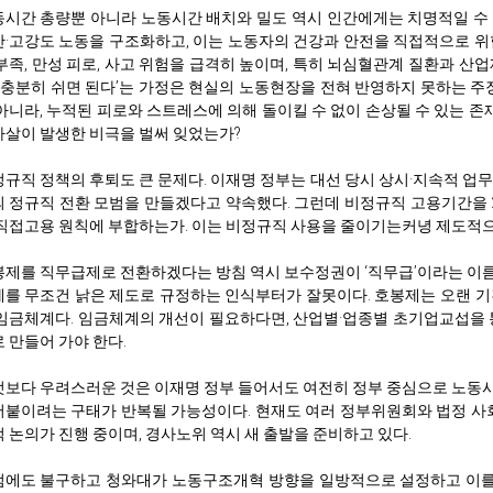
시간 총량뿐 아니라 노동시간 배치와 밀도 역시 인간에게는 치명적일 수
·고강도 노동을 구조화하고, 이는 노동자의 건강과 안전을 직접적으로 위
부족, 만성 피로, 사고 위험을 급격히 높이며, 특히 뇌심혈관계 질환과 산
 ‘충분히 쉬면 된다’는 가정은 현실의 노동현장을 전혀 반영하지 못하는 주
아니라, 누적된 피로와 스트레스에 의해 돌이킬 수 없이 손상될 수 있는 존재
살이 발생한 비극을 벌써 잊었는가?
규직 정책의 후퇴도 큰 문제다. 이재명 정부는 대선 당시 상시·지속적 업
 정규직 전환 모범을 만들겠다고 약속했다. 그런데 비정규직 고용기간을 
직접고용 원칙에 부합하는가. 이는 비정규직 사용을 줄이기는커녕 제도적으
제를 직무급제로 전환하겠다는 방침 역시 보수정권이 ‘직무급’이라는 이
를 무조건 낡은 제도로 규정하는 인식부터가 잘못이다. 호봉제는 오랜 기
임금체계다. 임금체계의 개선이 필요하다면, 산업별·업종별 초기업교섭을 
 만들어 가야 한다.
보다 우려스러운 것은 이재명 정부 들어서도 여전히 정부 중심으로 노동
어붙이려는 구태가 반복될 가능성이다. 현재도 여러 정부위원회와 법정 
 논의가 진행 중이며, 경사노위 역시 새 출발을 준비하고 있다.
에도 불구하고 청와대가 노동구조개혁 방향을 일방적으로 설정하고 이를 