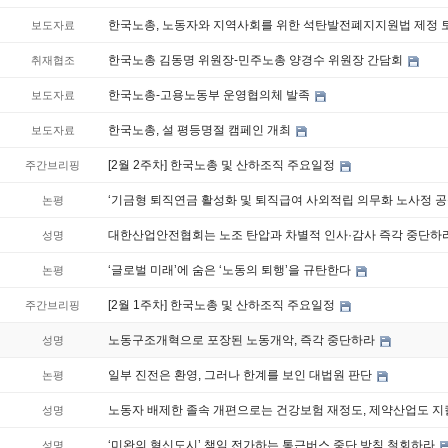
한국노총, 노동자와 지역사회를 위한 석탄발전폐지지원법 제정 
보도자료
한국노총 김동명 위원장-민주노총 양경수 위원장 간담회
취재협조
한국노총-고용노동부 운영협의체 발족
보도자료
한국노총, 설 평등명절 캠페인 개최
보도자료
[2월 2주차] 한국노총 및 산하조직 주요일정
주간브리핑
‘기금형 퇴직연금 활성화 및 퇴직급여 사외적립 의무화 노사정 공
논평
대한산업안전협회는 노조 탄압과 차별적 인사·감사 즉각 중단하
성명
‘글로벌 미래’에 숨은 ‘노동의 퇴행’을 규탄한다
논평
[2월 1주차] 한국노총 및 산하조직 주요일정
주간브리핑
노동구조개혁으로 포장된 노동개악, 즉각 중단하라
성명
일부 진전은 환영, 그러나 한계를 보인 대법원 판단
논평
노동자 배제한 졸속 개편으로는 건강보험 재정도, 제약산업도 지
성명
‘미완의 혁신도시’ 책임 전가하는 통근버스 중단 방침 철회하라
성명