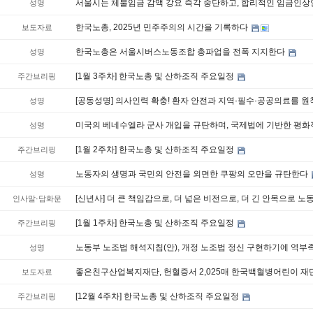
서울시는 체불임금 감액 강요 즉각 중단하고, 합리적인 임금인상
성명
한국노총, 2025년 민주주의의 시간을 기록하다
보도자료
한국노총은 서울시버스노동조합 총파업을 전폭 지지한다
성명
[1월 3주차] 한국노총 및 산하조직 주요일정
주간브리핑
[공동성명] 의사인력 확충! 환자 안전과 지역·필수·공공의료를 
성명
미국의 베네수엘라 군사 개입을 규탄하며, 국제법에 기반한 평
성명
[1월 2주차] 한국노총 및 산하조직 주요일정
주간브리핑
노동자의 생명과 국민의 안전을 외면한 쿠팡의 오만을 규탄한다
성명
[신년사] 더 큰 책임감으로, 더 넓은 비전으로, 더 긴 안목으로
인사말·담화문
[1월 1주차] 한국노총 및 산하조직 주요일정
주간브리핑
노동부 노조법 해석지침(안), 개정 노조법 정신 구현하기에 역부
성명
좋은친구산업복지재단, 헌혈증서 2,025매 한국백혈병어린이 재
보도자료
[12월 4주차] 한국노총 및 산하조직 주요일정
주간브리핑